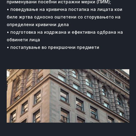
применувани посебни истражни мерки (ПИМ);
• поведување на кривична постапка на лицата кои
биле жртва односно оштетени со сторувањето на
определени кривични дела
• подготовка на издржана и ефективна одбрана на
обвинети лица
• постапување во прекршочни предмети