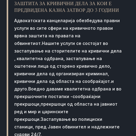
ЗАШТИТА ЗА КРИВИЧНИ ДЕЛА ЗА КОИ Е
ПРЕДВИДЕНА КАЗНА ЗАТВОР ДО 3 ГОДИНИ
Адвокатската канцеларија обезбедува правни
услуги во сите сфери на кривичното правои
врвна заштита на правата на
обвинетиот.Нашите услуги се состојат во
застапување на сторителите на кривични дела
, квалитетна одбрана, застапување на
оштетени лица од сторено кривично дело,
кривични дела од организиран криминал,
кривични дела од областа на сообраќајот.и
друго.Воедно даваме квалитетна одбрана и во
прекршочните постапки -сообраќајни
прекршоци,прекршоци од областа на јавниот
ред и мир и царинските
прекршоци.Застапување во полициски
станици, пред Јавен обвинител и надлежните
судови 24/7.